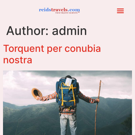
Author:
admin
Torquent per conubia
nostra